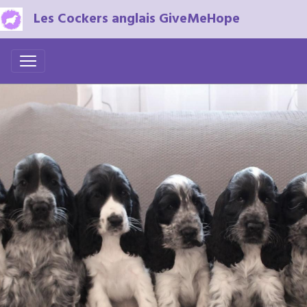
Les Cockers anglais GiveMeHope