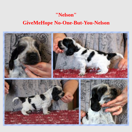
"Nelson"
GiveMeHope No-One-But-You-Nelson