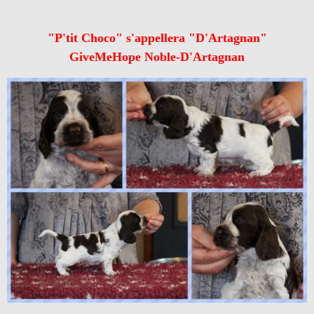
"P'tit Choco" s'appellera "D'Artagnan"
GiveMeHope Noble-D'Artagnan