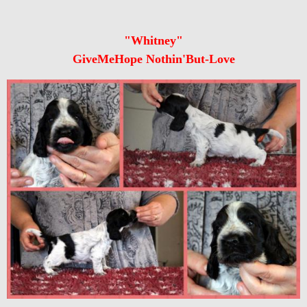
"Whitney"
GiveMeHope Nothin'But-Love