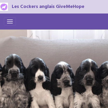
Les Cockers anglais GiveMeHope