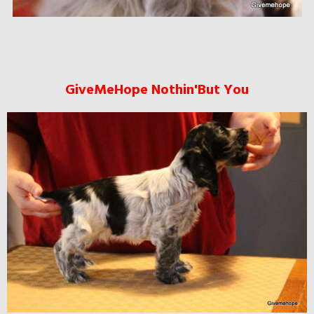
GiveMeHope Nothin'But You