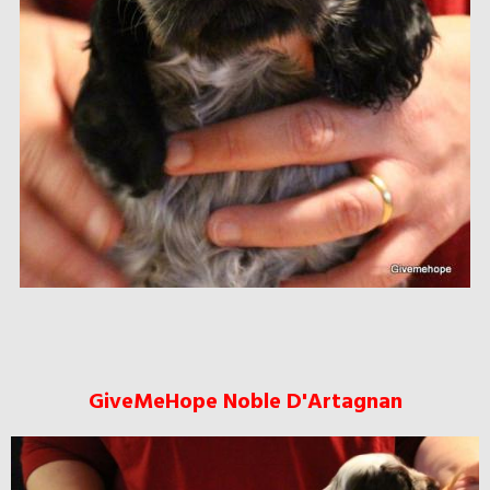
GiveMeHope Noble D'Artagnan