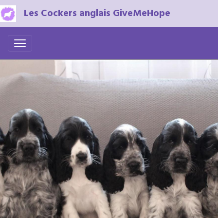
Les Cockers anglais GiveMeHope