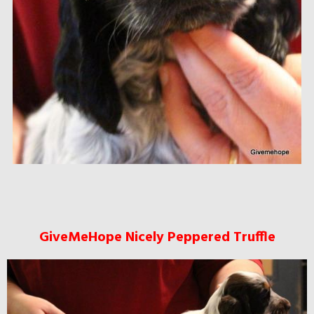
GiveMeHope Nicely Peppered Truffle