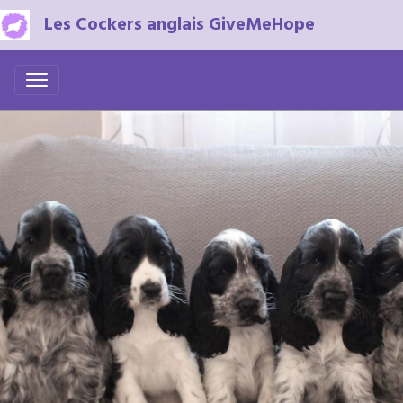
Les Cockers anglais GiveMeHope