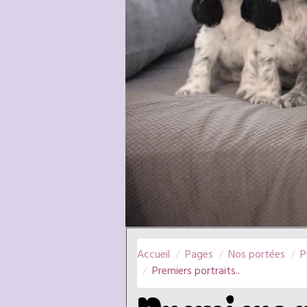
Accueil
Pages
Nos portées
P
Premiers portraits..