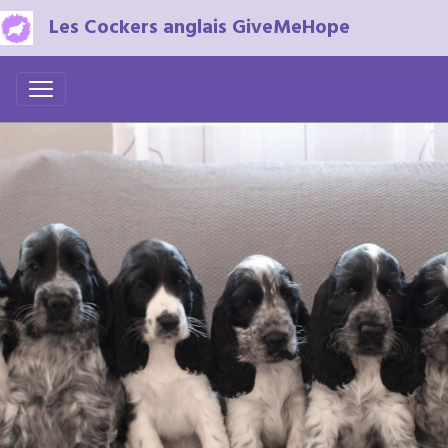
Les Cockers anglais GiveMeHope