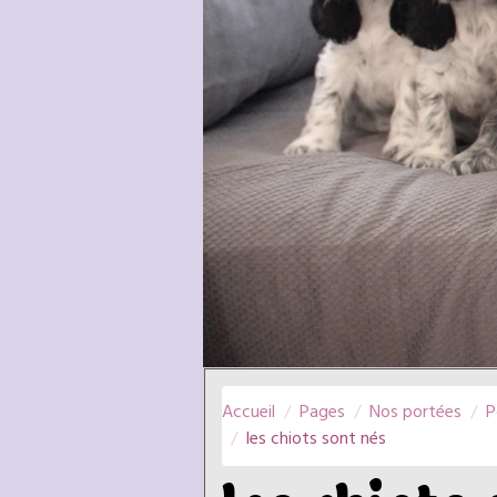
Accueil
Pages
Nos portées
P
les chiots sont nés